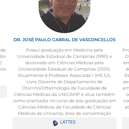
DR. JOSÉ PAULO CABRAL DE VASCONCELLOS
ade
Pr
Possui graduação em Medicina pela
dor
O
Universidade Estadual de Campinas (1990) e
E
em
doutorado em Ciências Médicas pela
iro
d
Universidade Estadual de Campinas (2001).
Es
Atualmente é Professor Associado I (MS 5.1),
pe
Livre Docente do Departamento de
am
Otorrino/Oftalmologia da Faculdade de
o
Ciências Médicas da UNICAMP e atua também
co
como orientador no curso de pós-graduação em
a
Ciências Médicas da Faculdade de Ciências
Médicas da Unicamp, área de concentração
Oftalmologia.
LATTES